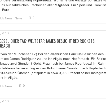
sondere Veranstaltung Hopferbeats) Wünsche und Anträge Sonstiges W
uns auf zahlreiches Erscheinen aller Mitglieder. Für Speis und Trank ist
t. Eure…
0
lub News,
News
, 2018
GESSLICHER TAG: WELTSTAR JAMES BESUCHT RED ROCKETS
RBACH
t von der Münchener TZ) Bei den alljährlichen Fanclub-Besuchen des 
reiste James Rodríguez zu uns ins Allgäu nach Hopferbach. Ein Bairis
n knapp zwei Stunden? Geht. Frag nach bei James Rodríguez! Im Rah
nclubbesuche verschlug es den Kolumbianer Sonntag nach Hopferbach
00-Seelen-Örtchen (entspricht in etwa 0,002 Prozent seiner Instagram
r) im Allgäu,…
0
lub News
, 2018