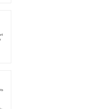
rt
r
ts