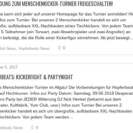
DUNG ZUM MENSCHENKICKER-TURNIER FREIGESCHALTEN!
e kann sich jeder auf unserer Homepage für das Turnier anmelden! Hi
fos zum Turnier: Bei unseren 2 Menschenkicker handelt es sich um
oße, aufblasbare XXL-Nachbauten eines Tischkickers. Von jedem Team
5 Teilnehmer (ein Torwart, zwei Abwehrspieler und zwei Angreifer) an
 befestigt, die die Rolle einer Kickerfigur einnehmen. Ab jetzt bewegt
0
lub News,
Hopferbeats News
r 5, 2017
RBEATS: KICKERFIGHT & PARTYNIGHT
 Menschenkicker-Turnier im Allgäu! Die Vorbereitungen für Hopferbea
 auf Hochtouren. Infos zur Party Datum: Samstag, 09.06.2018 Despera
uro Party bei JEDER Witterung DJ Nick Henkel (bekannt aus dem
ater, Kultfabrik, Yum Club, usw.) Infos zum Turnier Bei unseren 2
enkicker handelt es sich um übergroße, aufblasbare XXL-Nachbauten
Tischkickers. Von jedem Team werden…
0
erbeats News
FOLGE UNS
K