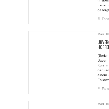
(insbe
freuen 
gesorg
Fanc
März 10
UNVER
HOPFE
(Berich
Bayern 
Kurs i
der Fa
einem 7
Followe
Fanc
März 10