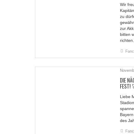
Wir fr
Kapitä
STICKY POST
zu dürf
gewährl
zur Akk
bitten 
richte
Fanc
Novembe
DIE N
FEST!
Liebe M
STICKY POST
Stadio
spannen
Bayern 
des Ja
Fanc