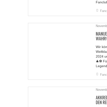
Fanclu
Fanc
Novembe
MANUE
WAHR!
Wir kön
STICKY POST
Weltkl
2024 u
🎄⚽ Für
Legend
Fanc
Novembe
AKKRE
DEN R