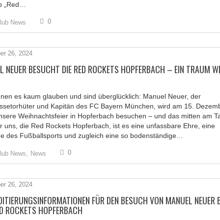
b „Red…
0
lub News
r 26, 2024
L NEUER BESUCHT DIE RED ROCKETS HOPFERBACH – EIN TRAUM W
nen es kaum glauben und sind überglücklich: Manuel Neuer, der
assetorhüter und Kapitän des FC Bayern München, wird am 15. Dezem
nsere Weihnachtsfeier in Hopferbach besuchen – und das mitten am T
 uns, die Red Rockets Hopferbach, ist es eine unfassbare Ehre, eine
e des Fußballsports und zugleich eine so bodenständige…
0
lub News,
News
r 26, 2024
DITIERUNGSINFORMATIONEN FÜR DEN BESUCH VON MANUEL NEUER B
ED ROCKETS HOPFERBACH