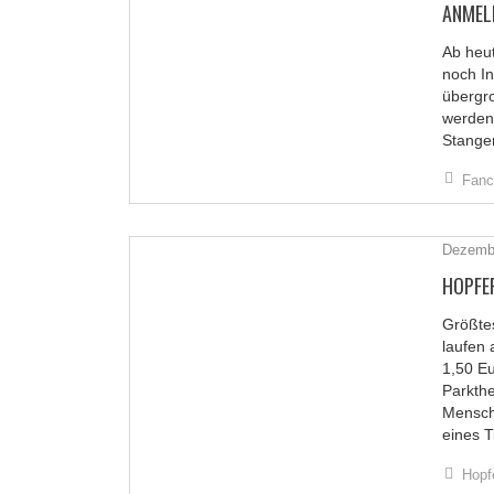
ANMEL
Ab heut
noch In
übergr
werden 
Stangen
Fanc
Dezembe
HOPFE
Größtes
laufen
1,50 E
Parkthe
Mensch
eines 
Hopf
ÜBER UNS