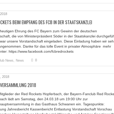
 2018
CKETS BEIM EMPFANG DES FCB IN DER STAATSKANZLEI
 heutigen Ehrung des FC Bayern zum Gewinn der deutschen
schaft, die von Ministerpräsident Söder in der Staatskanzlei durchgefüh
war unsere Vorstandschaft eingeladen. Diese Einladung haben wir seh
angenommen. Danke für das tolle Event in privater Atmosphäre mehr
unter: https://www.facebook.com/fcbredrockets
0
lub News,
News
, 2018
VERSAMMLUNG 2018
Mitglieder der Red Rockets Hopferbach, der Bayern-Fanclub Red Rocke
bach lädt am Samstag, den 24.03.18 um 19:00 Uhr zur
hauptversammlung in das Gasthaus Schwanen ein. Tagespunkte:
ung Jahresbericht Kassenbericht Entlastung Vorstandschaft Vorschau