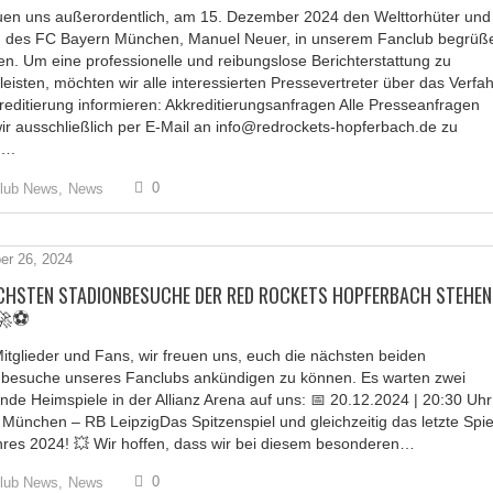
euen uns außerordentlich, am 15. Dezember 2024 den Welttorhüter und
n des FC Bayern München, Manuel Neuer, in unserem Fanclub begrüß
en. Um eine professionelle und reibungslose Berichterstattung zu
eisten, möchten wir alle interessierten Pressevertreter über das Verfa
reditierung informieren: Akkreditierungsanfragen Alle Presseanfragen
wir ausschließlich per E-Mail an info@redrockets-hopferbach.de zu
n….
0
lub News,
News
r 26, 2024
ÄCHSTEN STADIONBESUCHE DER RED ROCKETS HOPFERBACH STEHEN
 🚀⚽
itglieder und Fans, wir freuen uns, euch die nächsten beiden
nbesuche unseres Fanclubs ankündigen zu können. Es warten zwei
de Heimspiele in der Allianz Arena auf uns: 📅 20.12.2024 | 20:30 Uh
München – RB LeipzigDas Spitzenspiel und gleichzeitig das letzte Spie
hres 2024! 💥 Wir hoffen, dass wir bei diesem besonderen…
0
lub News,
News