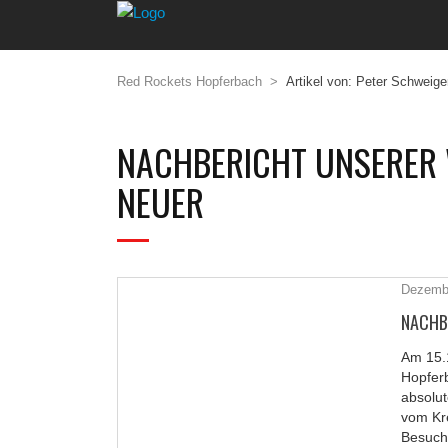
Red Rockets Hopferbach
>
Artikel von: Peter Schweige
NACHBERICHT UNSERER 
NEUER
Dezembe
NACHB
Am 15.
Hopferb
STICKY POST
absolut
vom Kre
Besuch