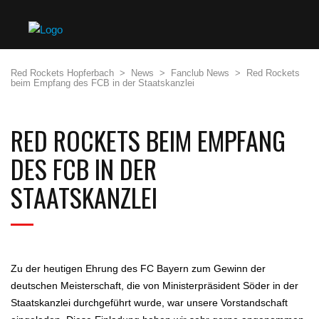
Red Rockets Hopferbach
>
News
>
Fanclub News
>
Red Rockets
beim Empfang des FCB in der Staatskanzlei
RED ROCKETS BEIM EMPFANG
DES FCB IN DER
STAATSKANZLEI
Zu der heutigen Ehrung des FC Bayern zum Gewinn der
deutschen Meisterschaft, die von Ministerpräsident Söder in der
Staatskanzlei durchgeführt wurde, war unsere Vorstandschaft