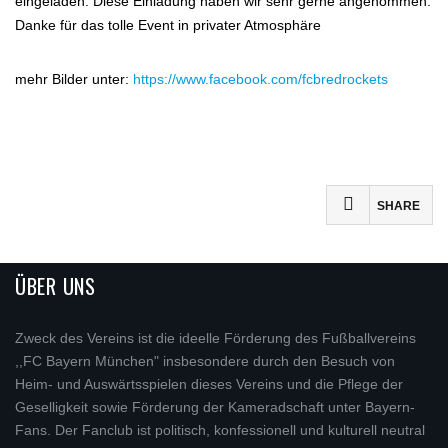
eingeladen. Diese Einladung haben wir sehr gerne angenommen.
Danke für das tolle Event in privater Atmosphäre
mehr Bilder unter:
https://www.facebook.com/fcbredrockets
SHARE
ÜBER UNS
Zweck des Vereins ist die ideelle Förderung des Fußballvereins
,,FC Bayern München" insbesondere durch den Besuch von
Heim- und Auswärtsspielen dieses Vereins und die Pflege der
Geselligkeit sowie Förderung der Kameradschaft unter Bayern-
Fans. Der Fanclub ist politisch, konfessionell und kulturell neutral