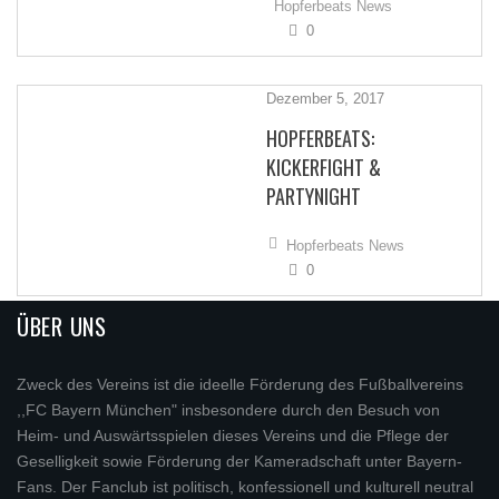
Hopferbeats News
0
Dezember 5, 2017
HOPFERBEATS:
KICKERFIGHT &
PARTYNIGHT
Hopferbeats News
0
ÜBER UNS
Zweck des Vereins ist die ideelle Förderung des Fußballvereins
,,FC Bayern München" insbesondere durch den Besuch von
Heim- und Auswärtsspielen dieses Vereins und die Pflege der
Geselligkeit sowie Förderung der Kameradschaft unter Bayern-
Fans. Der Fanclub ist politisch, konfessionell und kulturell neutral