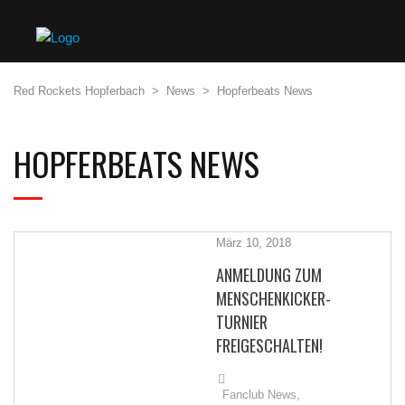
Red Rockets Hopferbach
>
News
>
Hopferbeats News
HOPFERBEATS NEWS
März 10, 2018
ANMELDUNG ZUM
MENSCHENKICKER-
TURNIER
FREIGESCHALTEN!
Fanclub News,